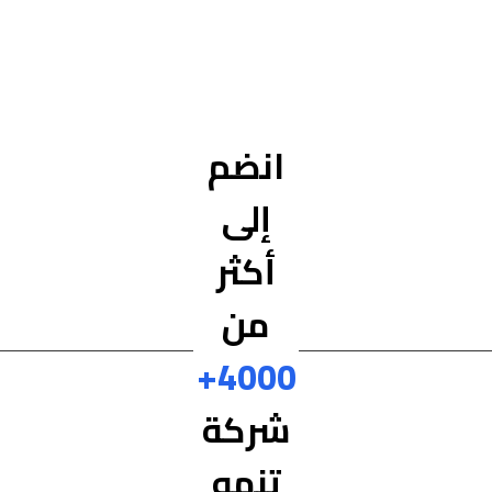
انضم
إلى
أكثر
من
4000+
شركة
تنمو